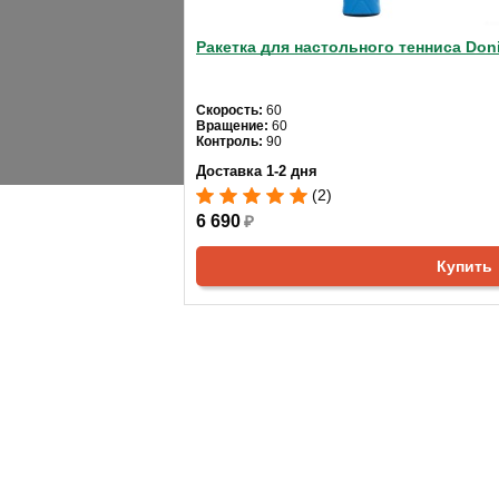
Ракетка для настольного тенниса Doni
5.0
5
4
Скорость:
60
Вращение:
60
3
Контроль:
90
На основании
Доставка 1-2 дня
2
3 отзывов
(2)
1
6 690
₽
Купить
Ирина
10.04.2024
В целом набор неплохой и удобно брать 
Артур
14.01.2024
Ракетки удобные для рук, не выскальзыва
креплением, то есть сыграть можно где у
Юра
23.04.2023