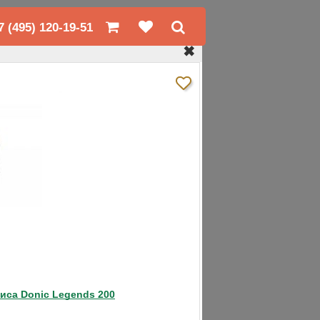
7 (495) 120-19-51
✖
(3)
❯
ниса Donic Legends 200