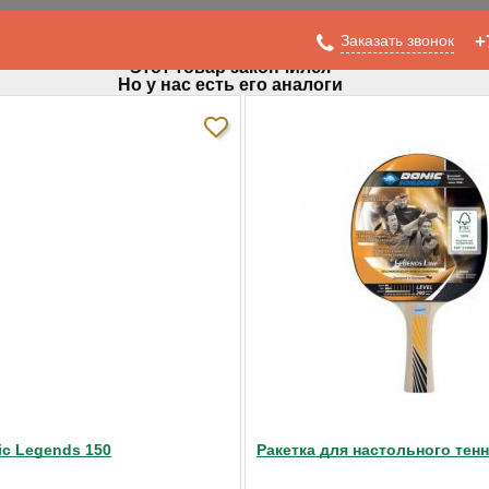
Заказать звонок
+
Этот товар закончился
Но у нас есть его аналоги
 мячей Start Line 61-453-1
ic Legends 150
Ракетка для настольного тен