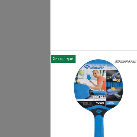
комфортная игра. Комплект подойдет для и
Представленные ракетки обеспечивают пр
материал для гашения ударов и накладка 
позволит полностью подготовиться к игре 
ХАРАКТЕРИСТИКИ
В комплект входит:
Хит продаж
Габариты в упаковке:
Вес в упаковке:
ПРЕИМУЩЕСТВА
Анатомическая рукоятка.
Высокие технологии производства.
Отличное качество материалов.