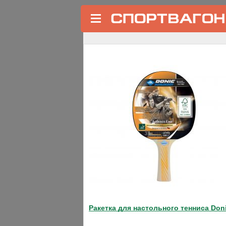
←
Для начинающих
Набор 4 ракетки Level 200, 6
Код товара: 3521
Хит продаж
❮
Ракетка для настольного тенниса Don