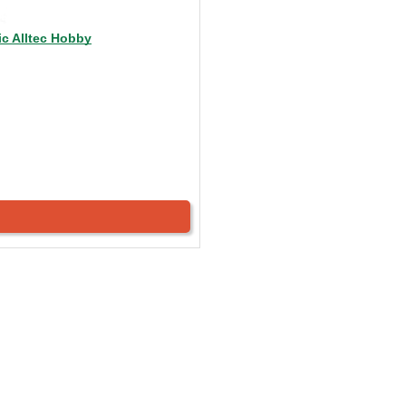
c Alltec Hobby
с собой, благодаря специальному кейсу. В руку ложатся идеально
ют, легкие. Если рассматривать как сам набор, то практичный, в ко
годно даже пара на пару.